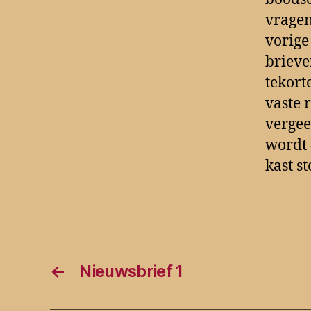
vragen
vorige
brieve
tekort
vaste 
vergee
wordt 
kast st
←
Nieuwsbrief 1