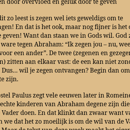
n door overvloed en geluk door te geven
dit zo leest is zegen wel iets geweldigs om te
gen! En dat is het ook, maar nog fijner is het
e geven! Want dan staan we in Gods wil. God 
t ware tegen Abraham: “Ik zegen jou – nu, wees 
voor een ander”. De twee (zegenen en gezeg
) zitten aan elkaar vast: de een kan niet zon
 Dus… wil je zegen ontvangen? Begin dan om 
e zijn.
stel Paulus zegt vele eeuwen later in Romein
 echte kinderen van Abraham degene zijn die
 Vader doen. En dat klinkt dan zwaar want v
 we dat het zo moeilijk is om de wil van de V