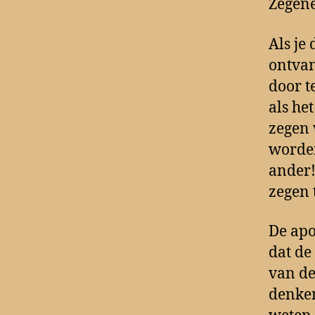
Zegene
Als je 
ontvan
door t
als he
zegen 
worden
ander!
zegen t
De apo
dat de
van de
denken