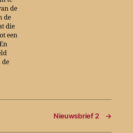
van de
n de
t die
tot een
 En
eld
n de
Nieuwsbrief 2
→