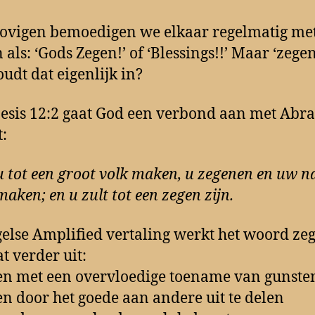
lovigen bemoedigen we elkaar regelmatig me
n als: ‘Gods Zegen!’ of ‘Blessings!!’ Maar ‘zeg
udt dat eigenlijk in?
esis 12:2 gaat God een verbond aan met Ab
t:
 u tot een groot volk maken, u zegenen en uw 
maken; en u zult tot een zegen zijn.
else Amplified vertaling werkt het woord ze
t verder uit:
n met een overvloedige toename van gunste
n door het goede aan andere uit te delen