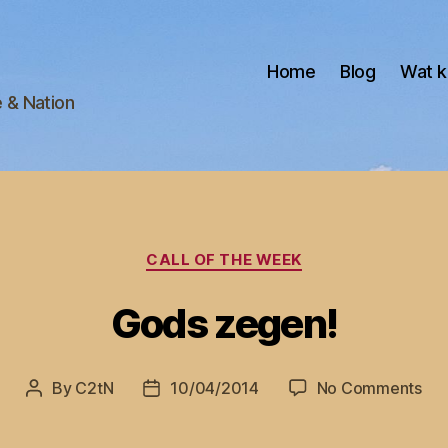
Home
Blog
Wat k
e & Nation
Categories
CALL OF THE WEEK
Gods zegen!
on
By
C2tN
10/04/2014
No Comments
Post
Post
Go
author
date
zeg