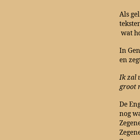
Als ge
tekste
wat ho
In Gen
en zeg
Ik zal
groot 
De Eng
nog wa
Zegene
Zegene