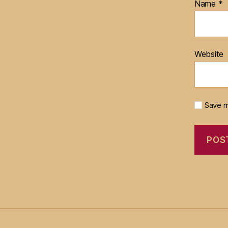
Name
*
Website
Save m