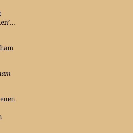
t
enen’…
raham
naam
genen
n