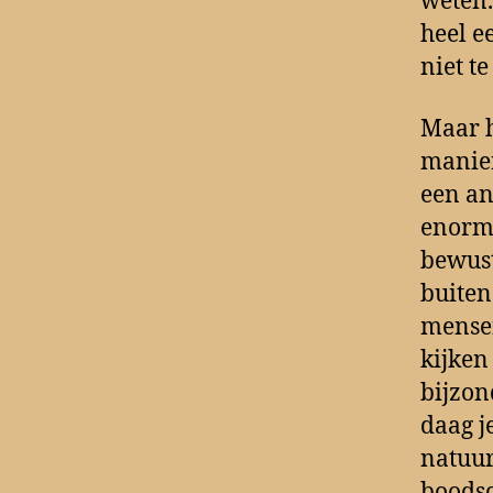
weten.
heel e
niet t
Maar h
manier
een an
enorme
bewust
buiten
mensen
kijken
bijzon
daag j
natuur
boodsc