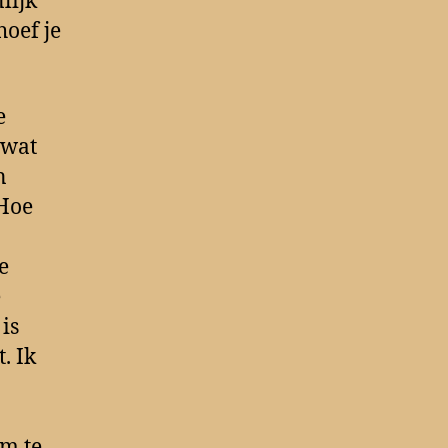
lijk
hoef je
e
 wat
n
 Hoe
e
e
is
. Ik
m te