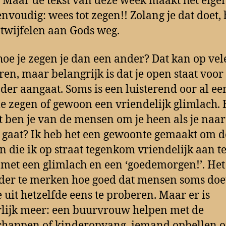
 Maar de tekst van deze week maakt het eigen
envoudig: wees tot zegen!! Zolang je dat doet, 
e twijfelen aan Gods weg.
oe je zegen je dan een ander? Dat kan op vel
en, maar belangrijk is dat je open staat voor
der aangaat. Soms is een luisterend oor al ee
 zegen of gewoon een vriendelijk glimlach.
 ben je van de mensen om je heen als je naar
 gaat? Ik heb het een gewoonte gemaakt om d
 die ik op straat tegenkom vriendelijk aan t
 met een glimlach en een ‘goedemorgen!’. Het 
der te merken hoe goed dat mensen soms doet
e uit hetzelfde eens te proberen. Maar er is
lijk meer: een buurvrouw helpen met de
happen of kinderopvang, iemand opbellen o