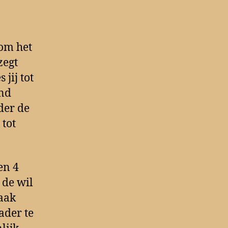
 om het
zegt
jij tot
end
der de
tot
en 4
 de wil
aak
ader te