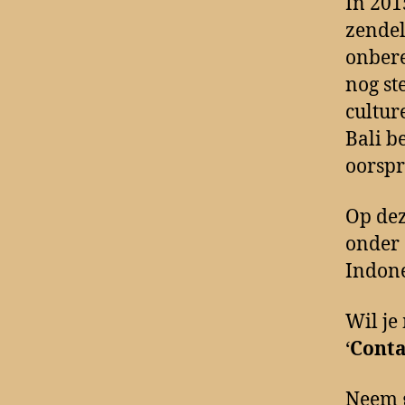
In 201
zendel
onbere
nog st
cultur
Bali b
oorspr
Op dez
onder 
Indone
Wil je
‘
Conta
Neem g