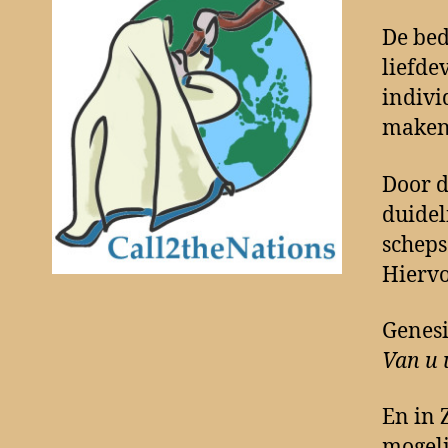
De bed
liefde
indivi
maken
Door d
duidel
scheps
Hierv
Genesi
Van u 
En in 
mogeli