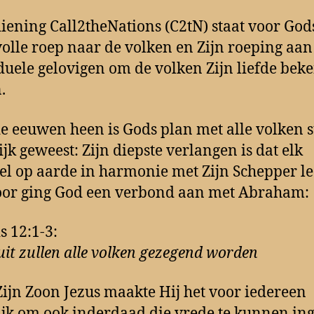
iening Call2theNations (C2tN) staat voor God
volle roep naar de volken en Zijn roeping aan
duele gelovigen om de volken Zijn liefde beke
.
e eeuwen heen is Gods plan met alle volken s
ijk geweest: Zijn diepste verlangen is dat elk
el op aarde in harmonie met Zijn Schepper lee
oor ging God een verbond aan met Abraham:
s 12:1-3:
uit zullen alle volken gezegend worden
Zijn Zoon Jezus maakte Hij het voor iedereen
jk om ook inderdaad die vrede te kunnen in