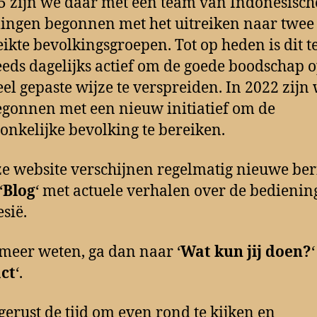
5 zijn we daar met een team van Indonesisch
ingen begonnen met het uitreiken naar twee
ikte bevolkingsgroepen. Tot op heden is dit 
eeds dagelijks actief om de goede boodschap 
eel gepaste wijze te verspreiden. In 2022 zijn
egonnen met een nieuw initiatief om de
onkelijke bevolking te bereiken.
e website verschijnen regelmatig nieuwe ber
‘
Blog
‘ met actuele verhalen over de bedienin
sië.
 meer weten, ga dan naar ‘
Wat kun jij doen?
ct
‘.
erust de tijd om even rond te kijken en