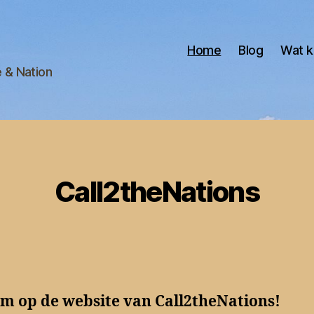
Home
Blog
Wat k
e & Nation
Call2theNations
m op de website van Call2theNations!