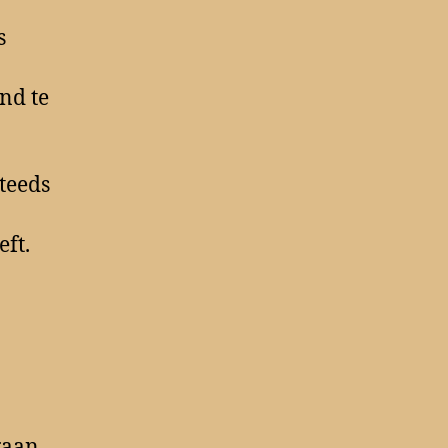
s
nd te
teeds
ft.
gaan.