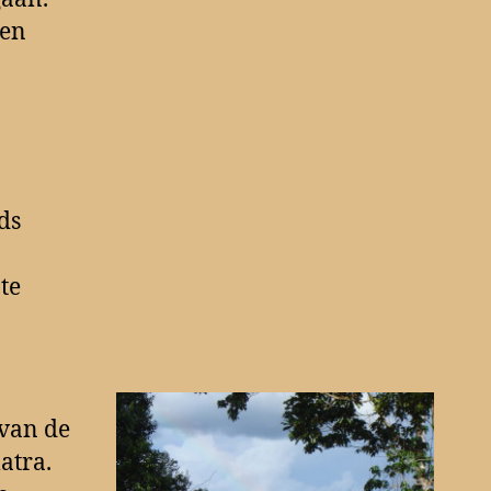
ken
ds
te
 van de
atra.