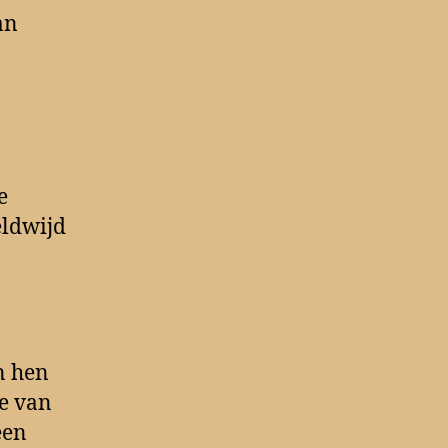
an
e
eldwijd
n hen
ie van
een