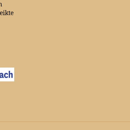
n
eikte