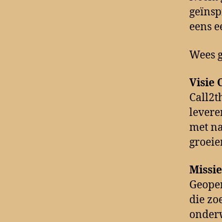
geïnsp
eens e
Wees g
Visie 
Call2t
levere
met na
groeie
Missie
Geope
die zo
onderw