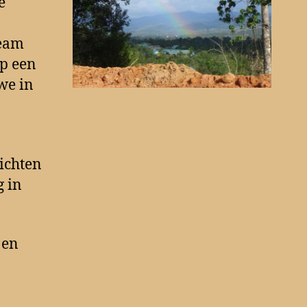
e
team
op een
 we in
ichten
g in
‘ en