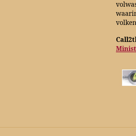
volwas
waarin
volken
Call2
Minist