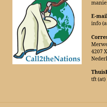
manie
E-mail
info (
Corre
Merwe
4207 
Neder
Thuis
tft (a