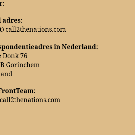
r:
 adres:
at) call2thenations.com
spondentieadres in Nederland:
 Donk 76
XB Gorinchem
land
FrontTeam:
t) call2thenations.com